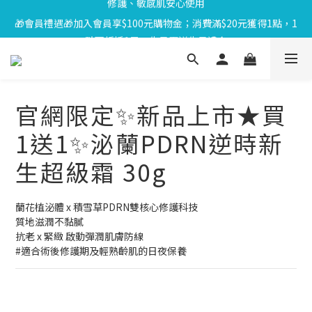
🎁會員禮遇🎁加入會員享$100元購物金；消費滿$20元獲得1點，1
⏰8/01-8/18限定⏰下單送泌雪平衡面膜,滿$1000送緊緻Q彈組,滿
點可折抵1元；生日再送生日禮金
$1799再享Uber點數$200
⏰8/01-8/18限定⏰下單送泌雪平衡面膜,滿$1000送緊緻Q彈組,滿
$1799再享Uber點數$200
官網限定✨新品上市★買
1送1✨泌蘭PDRN逆時新
生超級霜 30g
蘭花植泌體 x 積雪草PDRN雙核心修護科技
質地滋潤不黏膩
抗老 x 緊緻 啟動彈潤肌膚防線
#適合術後修護期及輕熟齡肌的日夜保養