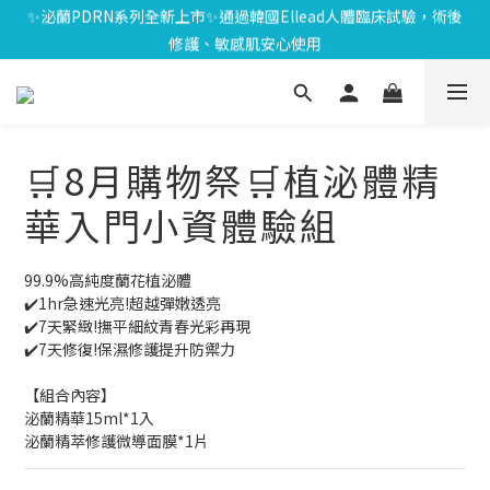
⏰8/01-8/18限定⏰下單送泌雪平衡面膜,滿$1000送緊緻Q彈組,滿
✨泌蘭PDRN系列全新上市✨通過韓國Ellead人體臨床試驗，術後
$1799再享Uber點數$200
修護、敏感肌安心使用
🎁會員禮遇🎁加入會員享$100元購物金；消費滿$20元獲得1點，1
點可折抵1元；生日再送生日禮金
⏰8/01-8/18限定⏰下單送泌雪平衡面膜,滿$1000送緊緻Q彈組,滿
$1799再享Uber點數$200
🛒8月購物祭🛒植泌體精
華入門小資體驗組
99.9%高純度蘭花植泌體
✔️1hr急速光亮!超越彈嫩透亮
✔️7天緊緻!撫平細紋青春光彩再現
✔️7天修復!保濕修護提升防禦力
【組合內容】
泌蘭精華15ml*1入
泌蘭精萃修護微導面膜*1片