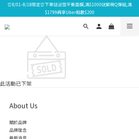
⏰8/01-8/18限定⏰下單送泌雪平衡面膜,滿$1000送緊緻Q彈組,滿
⏰8/01-8/18限定⏰下單送泌雪平衡面膜,滿$1000送緊緻Q彈組,滿
$1799再享Uber點數$200
$1799再享Uber點數$200
✨泌蘭PDRN系列全新上市✨通過韓國Ellead人體臨床試驗，術後
修護、敏感肌安心使用
🎁會員禮遇🎁加入會員享$100元購物金；消費滿$20元獲得1點，1
點可折抵1元；生日再送生日禮金
⏰8/01-8/18限定⏰下單送泌雪平衡面膜,滿$1000送緊緻Q彈組,滿
$1799再享Uber點數$200
此活動已下架
About Us
關於品牌
品牌理念
最新消息