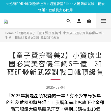
⏰8/01-8/18限定⏰下單送泌雪平衡面膜,滿$1000送緊緻Q彈組,滿
✨泌蘭PDRN系列全新上市✨通過韓國Ellead人體臨床試驗，術後
$1799再享Uber點數$200
修護、敏感肌安心使用
🎁會員禮遇🎁加入會員享$100元購物金；消費滿$20元獲得1點，1
點可折抵1元；生日再送生日禮金
⏰8/01-8/18限定⏰下單送泌雪平衡面膜,滿$1000送緊緻Q彈組,滿
Home
/
部落格列表
/
【童子賢拚醫美2】小資族出國必買美容儀年銷6
$1799再享Uber點數$200
千億 和碩研發新武器對戰日韓頂級貨
【童子賢拚醫美2】小資族出
國必買美容儀年銷6千億 和
碩研發新武器對戰日韓頂級貨
2025-03-04
「2025年將是晶碩蛻變的一年！有不少布局多年
的神秘武器即將登場。」農曆年前出席旗下小金雞
─隱形眼鏡大廠晶碩尾牙宴，特別加碼抽出10個