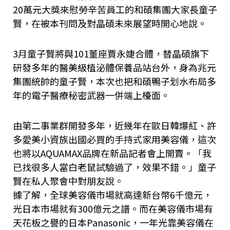
20萬元大獎來慰勞辛苦員工的和碩集團大家長童子
賢，在被本刊問及對晶碩未來展望時開心地說。
3月童子賢將與101董座賈永婕合體，替晶碩旗下
研發多年的醫美級植泌體保養品站台外，身為兆元
集團統帥的童子賢，本次也把和碩鴨子划水布局多
年的電子醫療秘密武器一併端上檯面。
由第二事業群開發多年，近幾年在歐日韓爆紅、許
多愛美小資族出國必買的手持式家用美容儀，這次
也將以AQUAMAX品牌在新品記者會上開賣。「我
已找很多人當白老鼠試驗過了，效果不錯。」童子
賢在私人聚會中對朋友說。
據了解，全球美容儀市場就高達新台幣6千億元，
光日本市場就有300億元之譜。而在美容儀市場有
天花板之譽的日本Panasonic，一年光靠美容儀在