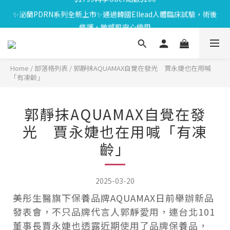
⏰8/01-8/18限定⏰下單送泌雪平衡面膜,滿$1000送緊緻Q彈組,滿
✨泌蘭PDRN系列全新上市✨通過韓國Ellead人體臨床試驗，術後
$1799再享Uber點數$200
修護、敏感肌安心使用
🎁會員禮遇🎁加入會員享$100元購物金；消費滿$20元獲得1點，1
點可折抵1元；生日再送生日禮金
⏰8/01-8/18限定⏰下單送泌雪平衡面膜,滿$1000送緊緻Q彈組,滿
Home
/
部落格列表
/
郭靜抹AQUAMAX自覺在發光 賈永婕也在用喊
「有凍齡」
$1799再享Uber點數$200
郭靜抹AQUAMAX自覺在發
光 賈永婕也在用喊「有凍
齡」
2025-03-20
美彤生醫旗下保養品牌AQUAMAX日前舉辦新品
發表會，不只品牌代言人郭靜愛用，連台北101
董事長賈永婕也透露近期使用了品牌保養品，