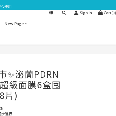
點數$200
安心使用
Sign In
Cart(0)
日再送生日禮金
New Page
點數$200
市✨泌蘭PDRN
超級面膜6盒囤
8片)
RN
同步進行