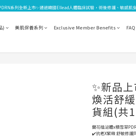
-8/18限定⏰下單送泌雪平衡面膜,滿$1000送緊緻Q彈組,滿$1799再享Uber
PDRN系列全新上市✨通過韓國Ellead人體臨床試驗，術後修護、敏感肌
🎁加入會員享$100元購物金；消費滿$20元獲得1點，1點可折抵1元；生
品)
美肌保養系列
Exclusive Member Benefits
FAQ
-8/18限定⏰下單送泌雪平衡面膜,滿$1000送緊緻Q彈組,滿$1799再享Uber
✨新品上
煥活舒緩
貨組(共1
蘭花植泌體x積雪草PD
✔️抗老X緊緻 舒敏修護