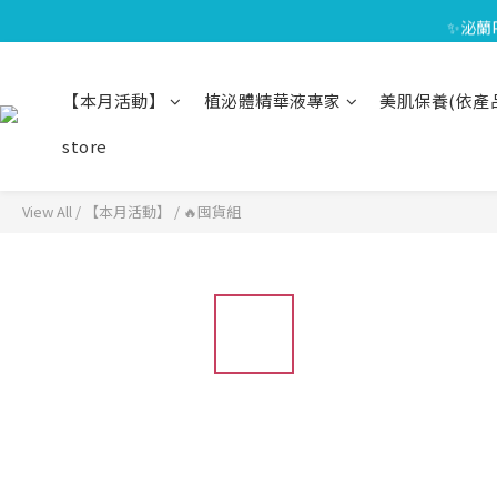
⏰8/01
✨泌蘭
🎁會員禮遇
【本月活動】
植泌體精華液專家
美肌保養(依產
⏰8/01
store
View All
/
【本月活動】
/
🔥囤貨組