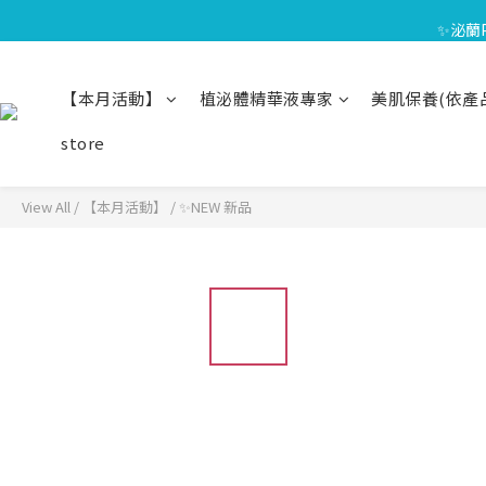
⏰8/01
✨泌蘭
🎁會員禮遇
【本月活動】
植泌體精華液專家
美肌保養(依產
⏰8/01
store
View All
/
【本月活動】
/
✨NEW 新品