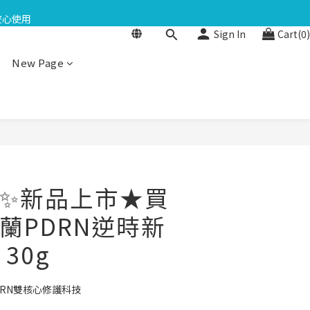
點數$200
安心使用
Sign In
Cart(0)
日再送生日禮金
New Page
點數$200
✨新品上市★買
泌蘭PDRN逆時新
30g
DRN雙核心修護科技