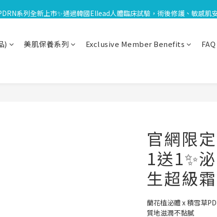
-8/18限定⏰下單送泌雪平衡面膜,滿$1000送緊緻Q彈組,滿$1799再享Uber
PDRN系列全新上市✨通過韓國Ellead人體臨床試驗，術後修護、敏感肌
🎁加入會員享$100元購物金；消費滿$20元獲得1點，1點可折抵1元；生
品)
美肌保養系列
Exclusive Member Benefits
FAQ
-8/18限定⏰下單送泌雪平衡面膜,滿$1000送緊緻Q彈組,滿$1799再享Uber
官網限定
1送1✨
生超級霜 
蘭花植泌體 x 積雪草P
質地滋潤不黏膩