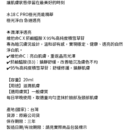
讓肌膚狀態停留在最美好的時刻
水18 C PRO極光亮能精華
極光淨白 急速透亮
🌟潤澤淨透亮
維他命C X 菸鹼醯胺 X 95%高純度積雪草苷
專為暗沉膚況設計，溫和卻有感，實現穩定、健康、透亮的自然
淨白肌。
✔️維他命C：亮白肌膚，重返晶亮光澤
✔️菸鹼醯胺(B3)：鎮靜舒緩，改善暗沉及膚色不均
✔️95%高純度積雪草苷：舒緩修護，鎮靜肌膚
【容量】20ml
【用途】滋潤肌膚
【適用膚質】
一般膚質
每日早晚使用，取適量均勻塗抹於臉部及頸部肌膚
產地(國家)：台灣
貨源：原廠公司貨
保存期限：三年
製造日期/有效期限：請見實際商品包裝標示