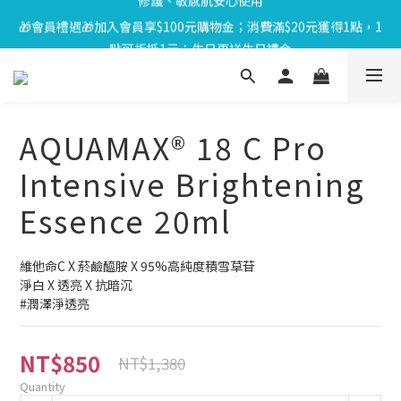
🎁會員禮遇🎁加入會員享$100元購物金；消費滿$20元獲得1點，1
⏰8/01-8/18限定⏰下單送泌雪平衡面膜,滿$1000送緊緻Q彈組,滿
點可折抵1元；生日再送生日禮金
$1799再享Uber點數$200
⏰8/01-8/18限定⏰下單送泌雪平衡面膜,滿$1000送緊緻Q彈組,滿
$1799再享Uber點數$200
AQUAMAX® 18 C Pro
Intensive Brightening
Essence 20ml
維他命C X 菸鹼醯胺 X 95%高純度積雪草苷
淨白 X 透亮 X 抗暗沉
#潤澤淨透亮
NT$850
NT$1,380
Quantity