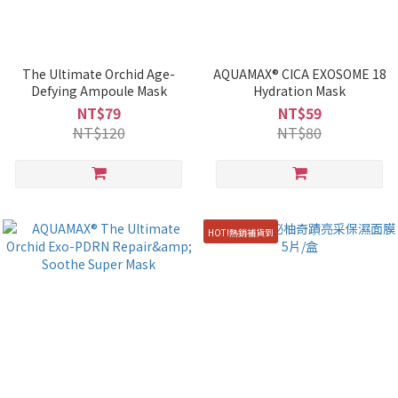
The Ultimate Orchid Age-
AQUAMAX® CICA EXOSOME 18
Defying Ampoule Mask
Hydration Mask
NT$79
NT$59
NT$120
NT$80
HOT!熱銷補貨到