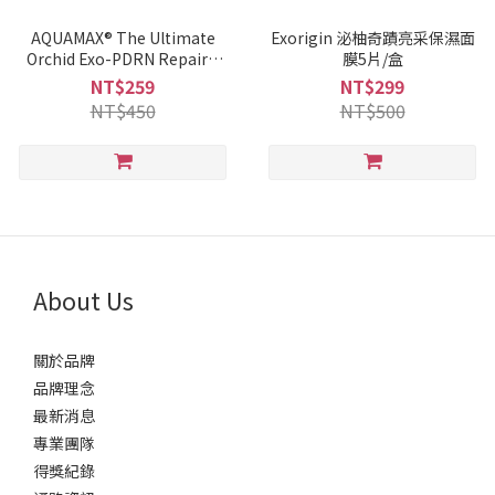
AQUAMAX® The Ultimate
Exorigin 泌柚奇蹟亮采保濕面
Orchid Exo-PDRN Repair&
膜5片/盒
Soothe Super Mask
NT$259
NT$299
NT$450
NT$500
About Us
關於品牌
品牌理念
最新消息
專業團隊
得獎紀錄