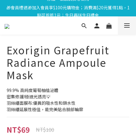
🎁會員禮遇🎁加入會員享$100元購物金；消費滿$20元獲得1點，1
⏰8/01-8/18限定⏰下單送泌雪平衡面膜,滿$1000送緊緻Q彈組,滿
點可折抵1元；生日再送生日禮金
$1799再享Uber點數$200
⏰8/01-8/18限定⏰下單送泌雪平衡面膜,滿$1000送緊緻Q彈組,滿
$1799再享Uber點數$200
Exorigin Grapefruit
Radiance Ampoule
Mask
99.9% 高純度葡萄柚植泌體
密集修護!極速光透亮💡
羽絲縷面膜布:優異的吸水性和鎖水性
羽絲縷延展性極佳，能完美貼合臉部輪廓
NT$69
NT$100