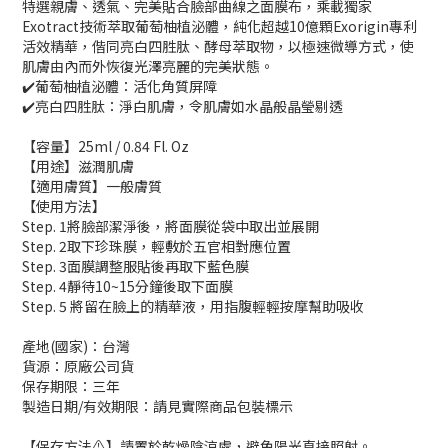
特選親膚、透氣、完美貼合臉部曲線之面膜布，乘載獨家
Exotract技術萃取葡萄柚植泌體，純化超越10億顆Exorigin專利
活效精華，偕同亮白四胜肽、酵母萃取物，以極速微導方式，使
肌膚由內而外恢復光澤亮麗的完美狀態。
✔️葡萄柚植泌體：活化角質屏障
✔️亮白四胜肽：淨白肌膚，令肌膚如水晶般晶瑩剔透
【容量】25ml / 0.84 Fl. Oz
【用途】滋潤肌膚
【適用膚質】一般膚質
【使用方法】
Step. 1將臉部潔淨後，將面膜從袋中取出並展開
Step. 2取下珍珠膜，輕敷於五官相對應位置
Step. 3面膜調整服貼後再取下藍色膜
Step. 4靜待10~15分鐘後取下面膜
Step. 5 將留在臉上的精華液，用指腹輕輕按摩幫助吸收
產地(國家)：台灣
貨源：原廠公司貨
保存期限：三年
製造日期/有效期限：請見實際商品包裝標示
【保存方法⚠️】請置於乾燥陰涼處，避免陽光直接照射。