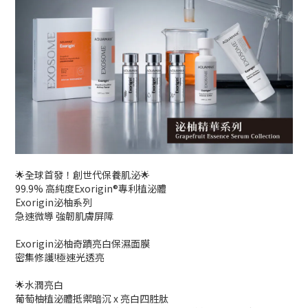
🌟全球首發！創世代保養肌泌🌟
99.9% 高純度Exorigin®專利植泌體
Exorigin泌柚系列
急速微導 強韌肌膚屏障
Exorigin泌柚奇蹟亮白保濕面膜
密集修護!極速光透亮
🌟水潤亮白
葡萄柚植泌體抵禦暗沉 x 亮白四胜肽