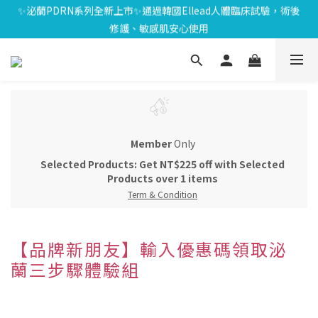
⏰8/01-8/18限定⏰下單送泌雪平衡面膜,滿$1000送緊緻Q彈組,滿
✨泌蘭PDRN系列全新上市✨通過韓國Ellead人體臨床試驗，術後
$1799再享Uber點數$200
修護、敏感肌安心使用
🎁會員禮遇🎁加入會員享$100元購物金；消費滿$20元獲得1點，1
點可折抵1元；生日再送生日禮金
⏰8/01-8/18限定⏰下單送泌雪平衡面膜,滿$1000送緊緻Q彈組,滿
$1799再享Uber點數$200
Member
Only
Selected Products: Get NT$225 off with Selected
Products over 1 items
Term & Condition
【品牌新朋友】輸入優惠碼領取泌
蘭三步驟體驗組