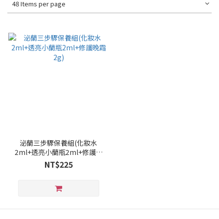
48 Items per page
泌蘭三步驟保養組(化妝水
2ml+透亮小蘭瓶2ml+修護晚
霜2g)
NT$225