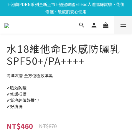
⏰8/01-8/18限定⏰下單送泌雪平衡面膜,滿$1000送緊緻Q彈組,滿
✨泌蘭PDRN系列全新上市✨通過韓國Ellead人體臨床試驗，術後
$1799再享Uber點數$200
修護、敏感肌安心使用
🎁會員禮遇🎁加入會員享$100元購物金；消費滿$20元獲得1點，1
點可折抵1元；生日再送生日禮金
⏰8/01-8/18限定⏰下單送泌雪平衡面膜,滿$1000送緊緻Q彈組,滿
$1799再享Uber點數$200
水18維他命E水感防曬乳
SPF50+/PA++++
海洋友善 全方位極致禦黑
✔強效防曬
✔修護抵禦
✔質地輕薄好推勻
✔好清洗
NT$460
NT$870