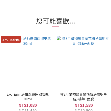
您可能喜歡...
🔥HOT熱銷推薦
Exorigin 泌柚奇蹟保濕安瓶
🛒8月購物祭🛒蘭花植泌體明星
30ml
組-精華+面膜
NT$1,080
NT$1,580
NT$1,440
NT$2,500