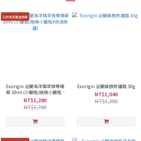
👍粉美賞最佳精華
Exorigin 泌蘭海洋精萃微導精
Exorigin 泌蘭煥顏修護霜 30g
華 30ml (小蘭瓶/極緻小蘭瓶#
NT$1,040
保濕修護)
NT$1,280
NT$1,380
NT$1,700