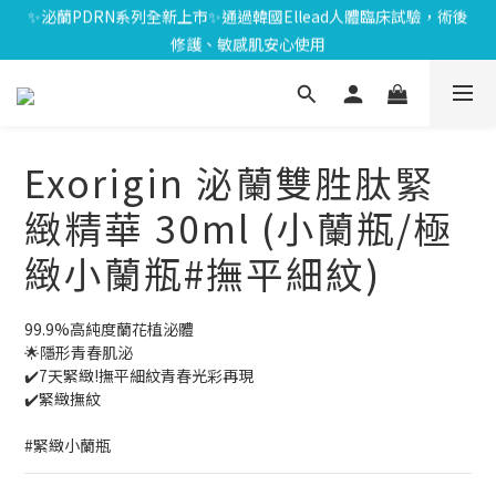
⏰8/01-8/18限定⏰下單送泌雪平衡面膜,滿$1000送緊緻Q彈組,滿
✨泌蘭PDRN系列全新上市✨通過韓國Ellead人體臨床試驗，術後
$1799再享Uber點數$200
修護、敏感肌安心使用
🎁會員禮遇🎁加入會員享$100元購物金；消費滿$20元獲得1點，1
點可折抵1元；生日再送生日禮金
⏰8/01-8/18限定⏰下單送泌雪平衡面膜,滿$1000送緊緻Q彈組,滿
$1799再享Uber點數$200
Exorigin 泌蘭雙胜肽緊
緻精華 30ml (小蘭瓶/極
緻小蘭瓶#撫平細紋)
99.9%高純度蘭花植泌體
🌟隱形青春肌泌
✔️7天緊緻!撫平細紋青春光彩再現
✔️緊緻撫紋
#緊緻小蘭瓶