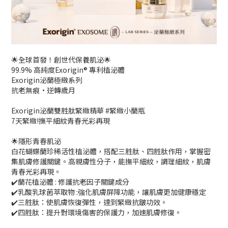
🌟全球首發！創世代保養肌泌🌟
99.9% 高純度Exorigin® 專利植泌體
Exorigin泌蘭極緻系列
抗老無痕·逆轉歲月
Exorigin泌蘭雙胜肽緊緻精華 #緊緻小蘭瓶
7天緊緻!撫平細紋青春光彩再現
🌟隱形青春肌泌
白花蝴蝶蘭珍稀活性植泌體，搭配三胜肽、四胜肽作用，掌握密
集肌膚修護關鍵。高親膚性分子，能撫平細紋，調理細紋，肌膚
青春光彩再現。
✔️蘭花植泌體 : 修護抗老因子關鍵成分
✔️乳酸乳球菌萃取物 :強化肌膚屏障功能，讓肌膚更加健康穩定
✔️三胜肽：使肌膚恢復彈性，達到緊緻抗皺功效。
✔️四胜肽：提升對環境傷害的保護力，加速肌膚修復。