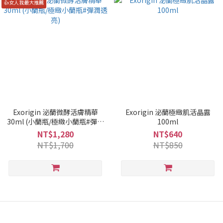
👍女人我最大推薦
Exorigin 泌蘭微酵活膚精華
Exorigin 泌蘭極緻肌活晶露
30ml (小蘭瓶/極緻小蘭瓶#彈潤
100ml
透亮)
NT$1,280
NT$640
NT$1,700
NT$850