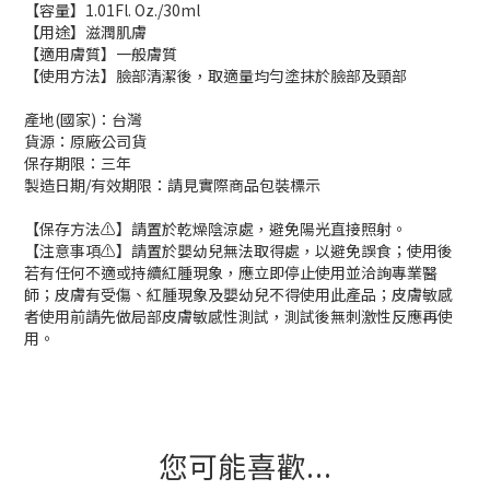
【容量】1.01Fl. Oz./30ml
【用途】滋潤肌膚
【適用膚質】一般膚質
【使用方法】臉部清潔後，取適量均勻塗抹於臉部及頸部
產地(國家)：台灣
貨源：原廠公司貨
保存期限：三年
製造日期/有效期限：請見實際商品包裝標示
【保存方法⚠️】請置於乾燥陰涼處，避免陽光直接照射。
【注意事項⚠️】請置於嬰幼兒無法取得處，以避免誤食；使用後
若有任何不適或持續紅腫現象，應立即停止使用並洽詢專業醫
師；皮膚有受傷、紅腫現象及嬰幼兒不得使用此產品；皮膚敏感
者使用前請先做局部皮膚敏感性測試，測試後無刺激性反應再使
用。
您可能喜歡...