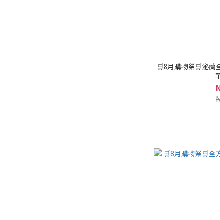
🛒8月購物祭🛒泌蘭