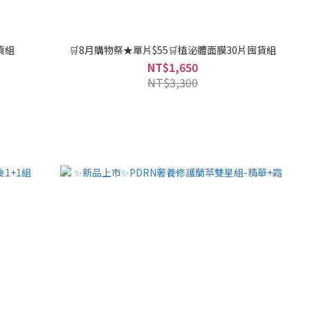
貨組
🛒8月購物祭★單片$55🛒植泌體面膜30片囤貨組
NT$1,650
NT$3,300