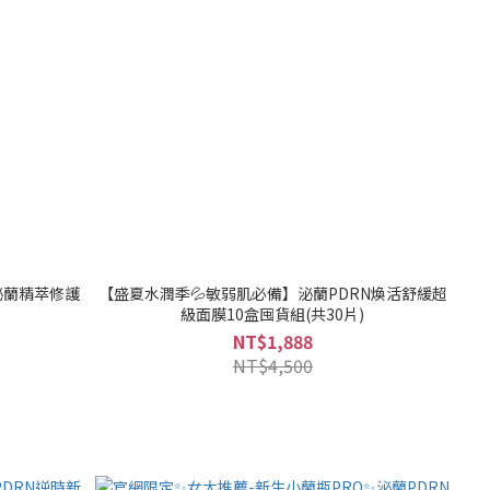
泌蘭精萃修護
【盛夏水潤季💦敏弱肌必備】泌蘭PDRN煥活舒緩超
級面膜10盒囤貨組(共30片)
NT$1,888
NT$4,500