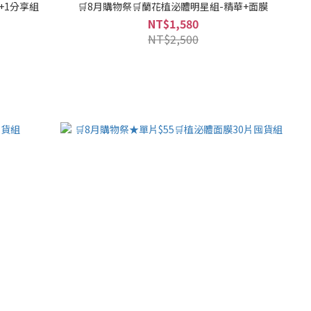
+1分享組
🛒8月購物祭🛒蘭花植泌體明星組-精華+面膜
NT$1,580
NT$2,500