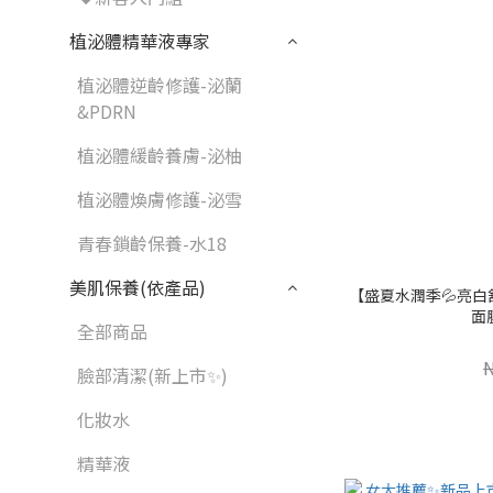
植泌體精華液專家
植泌體逆齡修護-泌蘭
&PDRN
植泌體緩齡養膚-泌柚
植泌體煥膚修護-泌雪
青春鎖齡保養-水18
美肌保養(依產品)
【盛夏水潤季💦亮白
面
全部商品
臉部清潔(新上市✨)
化妝水
精華液