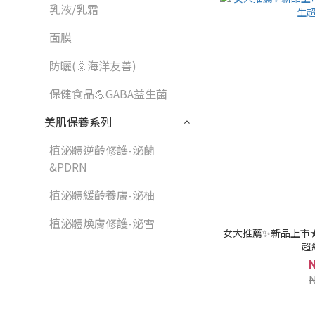
乳液/乳霜
面膜
防曬(🌞海洋友善)
保健食品💪GABA益生菌
美肌保養系列
植泌體逆齡修護-泌蘭
&PDRN
植泌體緩齡養膚-泌柚
植泌體煥膚修護-泌雪
女大推薦✨新品上市★
超