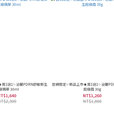
買1送1✨泌蘭PDRN舒敏新生
官網限定✨新品上市★買1送1✨泌蘭PD
級精華 30ml
超級霜 30g
NT$1,640
NT$1,260
NT$2,300
NT$1,800