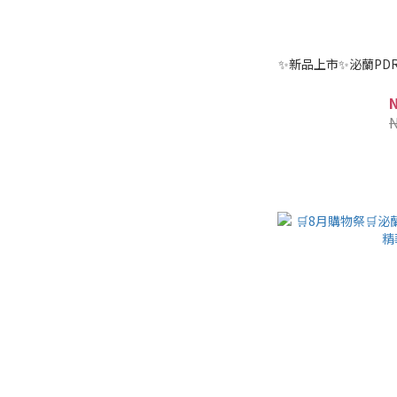
✨新品上市✨泌蘭PD