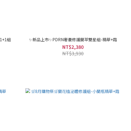
+1組
✨新品上市✨PDRN奢養修護蘭萃雙星組-精華+霜
NT$2,380
NT$3,930