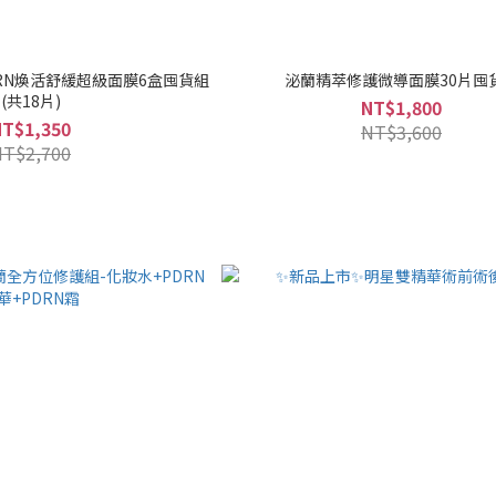
RN煥活舒緩超級面膜6盒囤貨組
泌蘭精萃修護微導面膜30片囤
(共18片)
NT$1,800
NT$1,350
NT$3,600
NT$2,700