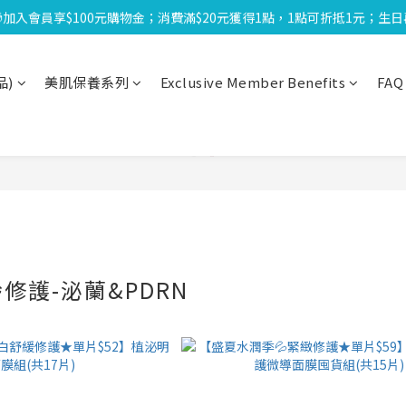
🎁加入會員享$100元購物金；消費滿$20元獲得1點，1點可折抵1元；生
-8/18限定⏰下單送泌雪平衡面膜,滿$1000送緊緻Q彈組,滿$1799再享Uber
-8/18限定⏰下單送泌雪平衡面膜,滿$1000送緊緻Q彈組,滿$1799再享Uber
品)
美肌保養系列
Exclusive Member Benefits
FAQ
修護-泌蘭&PDRN