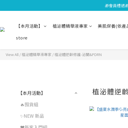
🎁會員禮遇
⏰8/01
⏰8/01
【本月活動】
植泌體精華液專家
美肌保養(依產
store
View All
/
植泌體精華液專家
/
植泌體逆齡修護-泌蘭&PDRN
植泌體逆齡
【本月活動】
🔥囤貨組
✨NEW 新品
❤️新客入門組