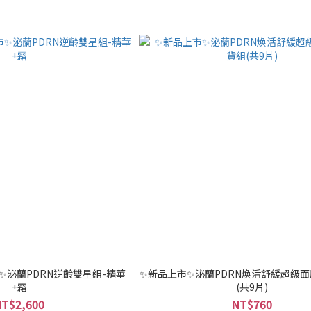
✨泌蘭PDRN逆齡雙星組-精華
✨新品上市✨泌蘭PDRN煥活舒緩超級面
+霜
(共9片)
NT$2,600
NT$760