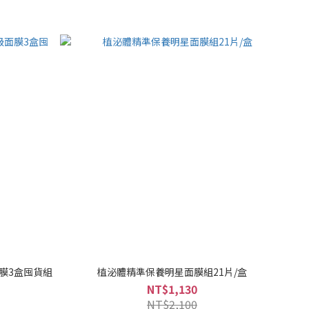
膜3盒囤貨組
植泌體精準保養明星面膜組21片/盒
NT$1,130
NT$2,100