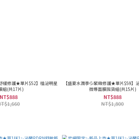
舒緩修護★單片$52】植泌明星
【盛夏水潤季💦緊緻修護★單片$59】
膜組(共17片)
微導面膜囤貨組(共15片)
NT$888
NT$888
NT$1,660
NT$1,800