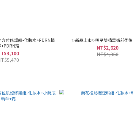
全方位修護組-化妝水+PDRN精
✨新品上市✨明星雙精華術前術後1
華+PDRN霜
NT$2,620
NT$3,100
NT$4,350
NT$5,470