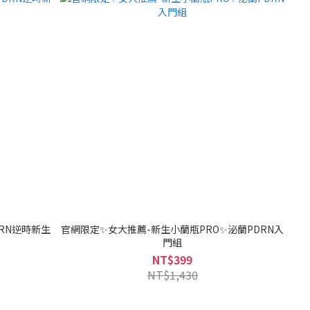
RN逆時新生
官網限定✨女大推薦-新生小蘭瓶PRO✨泌蘭PDRN入
門組
NT$399
NT$1,430