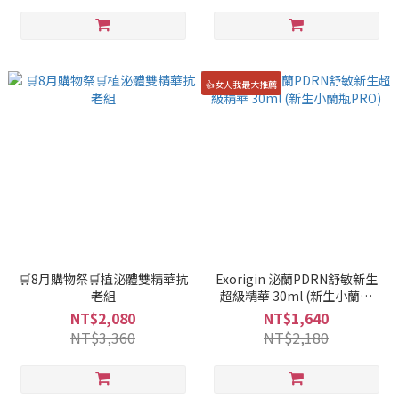
👍女人我最大推薦
🛒8月購物祭🛒植泌體雙精華抗
Exorigin 泌蘭PDRN舒敏新生
老組
超級精華 30ml (新生小蘭瓶
PRO)
NT$2,080
NT$1,640
NT$3,360
NT$2,180