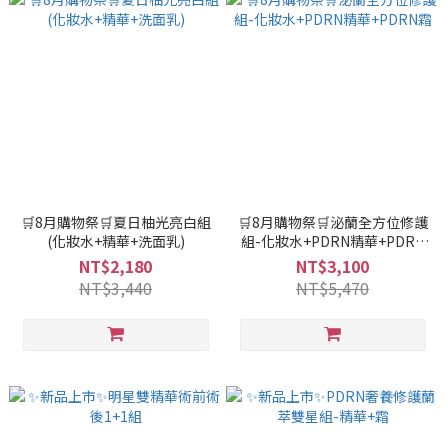
🛒8月購物祭🛒夏日柚光亮白組
🛒8月購物祭🛒泌蘭全方位修護
(化妝水+精華+洗面乳)
組-化妝水+PDRN精華+PDRN
霜
NT$2,180
NT$3,100
NT$3,440
NT$5,470