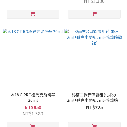
NT$1,380
水18 C PRO極光亮能精華
泌蘭三步驟保養組(化妝水
20ml
2ml+透亮小蘭瓶2ml+修護晚霜
2g)
NT$850
NT$225
NT$1,380