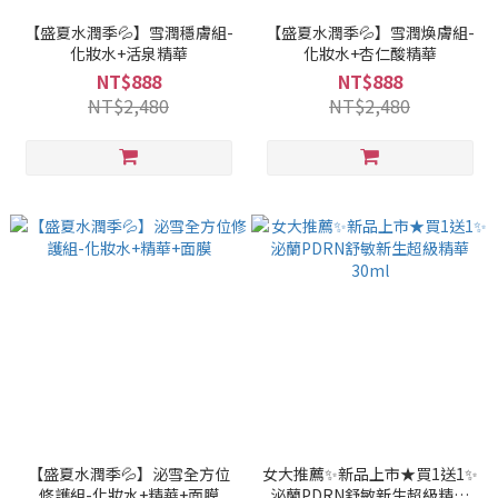
【盛夏水潤季💦】雪潤穩膚組-
【盛夏水潤季💦】雪潤煥膚組-
化妝水+活泉精華
化妝水+杏仁酸精華
NT$888
NT$888
NT$2,480
NT$2,480
【盛夏水潤季💦】泌雪全方位
女大推薦✨新品上市★買1送1✨
修護組-化妝水+精華+面膜
泌蘭PDRN舒敏新生超級精華