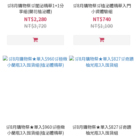
🛒8月購物祭🛒閨泌精華1+1分
🛒8月購物祭🛒植泌體精華入門
享組(蘭花植泌體)
小資體驗組
NT$2,280
NT$740
NT$3,720
NT$1,100
🛒8月購物祭★單入$960🛒極緻
🛒8月購物祭★單入$827🛒奇蹟
小蘭瓶3入囤貨組(植泌體精華)
柚光瓶3入囤貨組