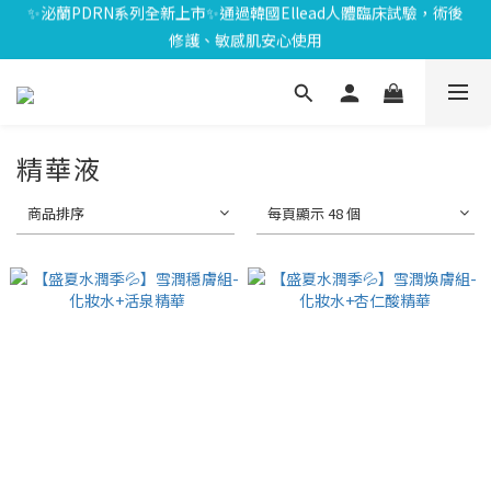
修護、敏感肌安心使用
⏰8/01-8/18限定⏰下單送泌雪平衡面膜,滿$1000送緊緻Q彈組,滿
🎁會員禮遇🎁加入會員享$100元購物金；消費滿$20元獲得1點，1
$1799再享Uber點數$200
點可折抵1元；生日再送生日禮金
⏰8/01-8/18限定⏰下單送泌雪平衡面膜,滿$1000送緊緻Q彈組,滿
$1799再享Uber點數$200
精華液
商品排序
每頁顯示 48 個