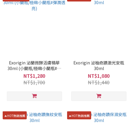
Exorigin 泌蘭微酵活膚精華
Exorigin 泌柚奇蹟激光安瓶
30ml (小蘭瓶/極緻小蘭瓶#彈
30ml
潤透亮)
NT$1,280
NT$1,080
NT$1,700
NT$1,440
🔥HOT熱銷推薦
🔥HOT熱銷推薦