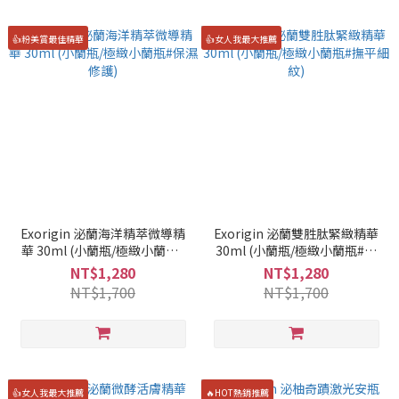
👍粉美賞最佳精華
👍女人我最大推薦
Exorigin 泌蘭海洋精萃微導精
Exorigin 泌蘭雙胜肽緊緻精華
華 30ml (小蘭瓶/極緻小蘭瓶#
30ml (小蘭瓶/極緻小蘭瓶#撫
保濕修護)
平細紋)
NT$1,280
NT$1,280
NT$1,700
NT$1,700
👍女人我最大推薦
🔥HOT熱銷推薦